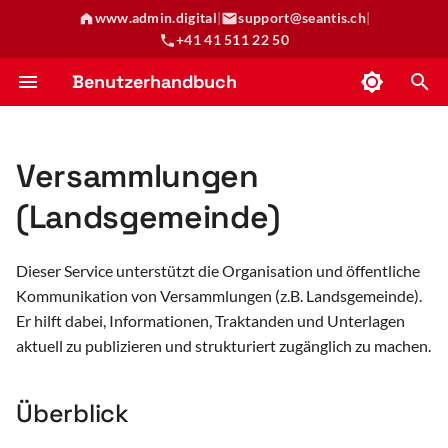
www.admin.digital
|
support@seantis.ch
|
+41 41 511 22 50
S
Benutzerhandbuch
u
Zeiterfassung
Überblick
Abrechnungslauf
Formulare
Publikation erstellen (ordentliches Verfahren)
Erstellen von Formularen
Reservationen erstellen
Anleitung Ticketingsystem
c
Versammlungen
h
Datenimport (KUB)
Online-Schalter
Publikation erstellen (vereinfachtes Verfahren)
Formulardefinitionen
Ticket-Abkürzungen
(Landsgemeinde)
e
Umfragen
Konfiguration Startseiteneinstellungen
Beispiele Formcode
w
Dieser Service unterstützt die Organisation und öffentliche
Link-Prüfung
i
Kommunikation von Versammlungen (z.B. Landsgemeinde).
r
Er hilft dabei, Informationen, Traktanden und Unterlagen
Online Bezahlung
aktuell zu publizieren und strukturiert zugänglich zu machen.
d
Reservationen
i
Überblick
n
Themen und News