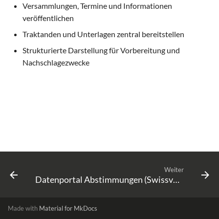
Versammlungen, Termine und Informationen
i
E-Mail Newsletter
veröffentlichen
t
Traktanden und Unterlagen zentral bereitstellen
Benutzerverwaltung
i
Strukturierte Darstellung für Vorbereitung und
a
Nachschlagezwecke
Kundenlogin (Password Less)
l
Service Ticketing
i
Chat
s
i
Chatbot (RAG) (BETA)
e
Schnittstelle GEVER
r
Weiter
Datenportal Abstimmungen (Swissvotes)
Ratsinformationssystem (RIS)
t
Digitale Siegel
Made with
Material for MkDocs