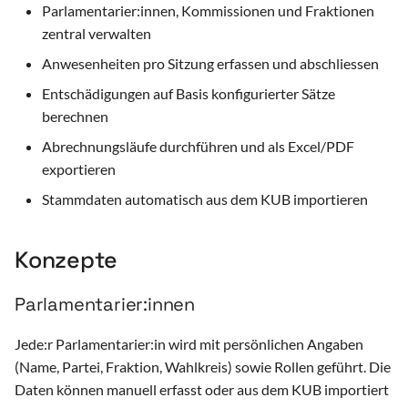
Parlamentarier:innen, Kommissionen und Fraktionen
i
E-Mail Newsletter
zentral verwalten
t
Anwesenheiten pro Sitzung erfassen und abschliessen
Benutzerverwaltung
i
Entschädigungen auf Basis konfigurierter Sätze
a
berechnen
Kundenlogin (Password Less)
l
Abrechnungsläufe durchführen und als Excel/PDF
Service Ticketing
exportieren
i
Stammdaten automatisch aus dem KUB importieren
Chat
s
i
Chatbot (RAG) (BETA)
Konzepte
e
Schnittstelle GEVER
Parlamentarier:innen
r
Ratsinformationssystem (RIS)
t
Jede:r Parlamentarier:in wird mit persönlichen Angaben
(Name, Partei, Fraktion, Wahlkreis) sowie Rollen geführt. Die
Digitale Siegel
Daten können manuell erfasst oder aus dem KUB importiert