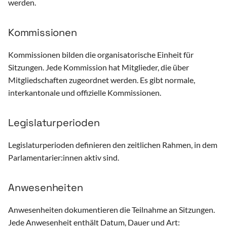
werden.
Datensparsamkeit
Kommissionen
Analytics
Kommissionen bilden die organisatorische Einheit für
Open Government Data (ODG)
Sitzungen. Jede Kommission hat Mitglieder, die über
Mitgliedschaften zugeordnet werden. Es gibt normale,
Headless CMS
interkantonale und offizielle Kommissionen.
Karten
Legislaturperioden
Personenverzeichnis
Legislaturperioden definieren den zeitlichen Rahmen, in dem
Parlamentarier:innen aktiv sind.
Veranstaltungskalender
Verzeichnisse
Anwesenheiten
Anwesenheiten dokumentieren die Teilnahme an Sitzungen.
Fotoalben
Jede Anwesenheit enthält Datum, Dauer und Art: