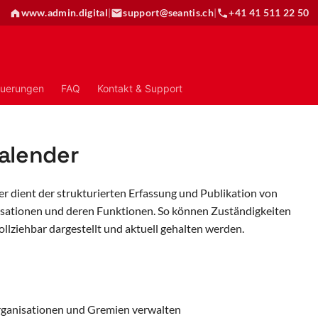
www.admin.digital
|
support@seantis.ch
|
+41 41 511 22 50
uerungen
FAQ
Kontakt & Support
alender
r dient der strukturierten Erfassung und Publikation von
sationen und deren Funktionen. So können Zuständigkeiten
llziehbar dargestellt und aktuell gehalten werden.
ganisationen und Gremien verwalten