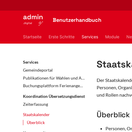
Benutzerhandbuch
Startseite
Erste Schritte
Services
Module
Ne
Staatsk
Services
Gemeindeportal
Publikationen für Wahlen und Abstimmungen
Der Staatskalende
Buchungsplattform Ferienangebote (Pro Juventute)
Personen, Organi
und Rollen nachvo
Koordination Übersetzungsdienst
Zeiterfassung
Überblick
Staatskalender
Überblick
Personen, Or