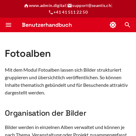
www.admin.digital
|
support@seantis.ch
|
+41 41 511 22 50
S
Benutzerhandbuch
u
Gemeindeportal
Erstellen von Formularen
Reservationen erstellen
Anleitung Ticketingsystem
Organisation der Bilder
Benutzer hinzufügen und entfernen
Newsletter erstellen und verschicken
Zeiterfassung
Abrechnungslauf
c
Fotoalben
h
Formulardefinitionen
Ticket-Abkürzungen
Darstellung auf der Website
Publikationen für Wahlen und Abstimmungen
Datenimport (KUB)
e
Mit dem Modul Fotoalben lassen sich Bilder strukturiert
Beispiele Formcode
Weiterführende Anleitung
Buchungsplattform Ferienangebote (Pro Juventute)
w
gruppieren und übersichtlich veröffentlichen. So können
Inhalte thematisch gebündelt und für Besuchende attraktiv
Koordination Übersetzungsdienst
i
dargestellt werden.
r
Staatskalender
d
Organisation der Bilder
Kursverwaltung
i
Bilder werden in einzelnen Alben verwaltet und können je
n
Planauflage Baugesuche
nach Thema, Veranstaltung oder Projekt zusammengefasst