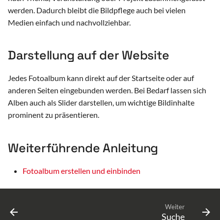
i
werden. Dadurch bleibt die Bildpflege auch bei vielen
Versammlungen (Landsgemeinde)
Medien einfach und nachvollziehbar.
t
Datenportal Abstimmungen (Swissvotes)
i
Darstellung auf der Website
a
Parlamentsverwaltung (PAS)
Jedes Fotoalbum kann direkt auf der Startseite oder auf
l
Intranet
anderen Seiten eingebunden werden. Bei Bedarf lassen sich
i
Alben auch als Slider darstellen, um wichtige Bildinhalte
s
prominent zu präsentieren.
i
Weiterführende Anleitung
e
r
Fotoalbum erstellen und einbinden
t
Weiter
Suche