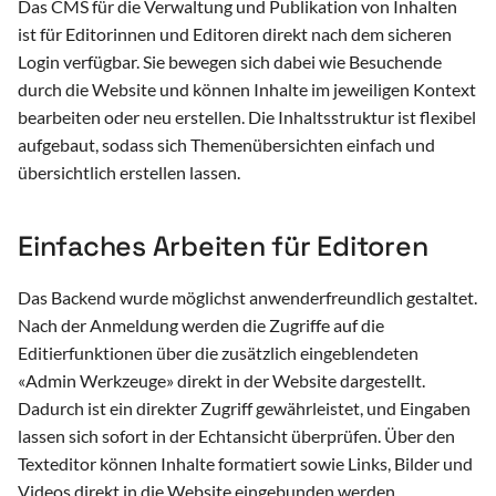
Das CMS für die Verwaltung und Publikation von Inhalten
i
ist für Editorinnen und Editoren direkt nach dem sicheren
Versammlungen (Landsgemeinde)
t
Login verfügbar. Sie bewegen sich dabei wie Besuchende
Datenportal Abstimmungen (Swissvotes)
durch die Website und können Inhalte im jeweiligen Kontext
i
bearbeiten oder neu erstellen. Die Inhaltsstruktur ist flexibel
a
Parlamentsverwaltung (PAS)
aufgebaut, sodass sich Themenübersichten einfach und
übersichtlich erstellen lassen.
l
Intranet
i
Einfaches Arbeiten für Editoren
s
i
Das Backend wurde möglichst anwenderfreundlich gestaltet.
Nach der Anmeldung werden die Zugriffe auf die
e
Editierfunktionen über die zusätzlich eingeblendeten
r
«Admin Werkzeuge» direkt in der Website dargestellt.
Dadurch ist ein direkter Zugriff gewährleistet, und Eingaben
t
lassen sich sofort in der Echtansicht überprüfen. Über den
Texteditor können Inhalte formatiert sowie Links, Bilder und
Videos direkt in die Website eingebunden werden.