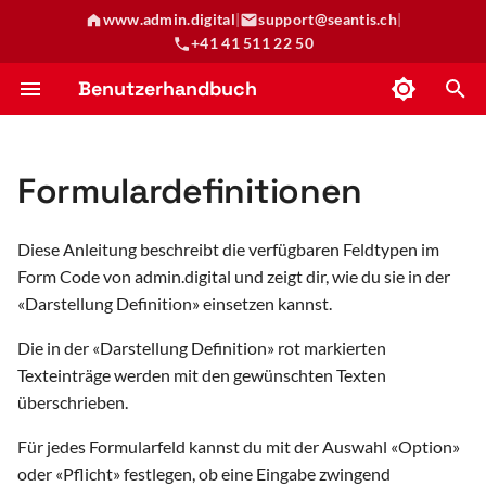
www.admin.digital
|
support@seantis.ch
|
+41 41 511 22 50
S
Benutzerhandbuch
u
Gemeindeportal
1. Allgemein
Reservationen erstellen
Anleitung Ticketingsystem
Benutzer hinzufügen und entfernen
Newsletter erstellen und verschicken
Zeiterfassung
Abrechnungslauf
c
Formulardefinitionen
h
2. Kommentar
Ticket-Abkürzungen
Publikationen für Wahlen und Abstimmungen
Datenimport (KUB)
e
Diese Anleitung beschreibt die verfügbaren Feldtypen im
3. Datum und Zeit
Buchungsplattform Ferienangebote (Pro Juventute)
w
Form Code von admin.digital und zeigt dir, wie du sie in der
«Darstellung Definition» einsetzen kannst.
4. Auswahlmöglichkeiten
Koordination Übersetzungsdienst
i
r
Die in der «Darstellung Definition» rot markierten
Staatskalender
5. Dateien
Texteinträge werden mit den gewünschten Texten
d
überschrieben.
Kursverwaltung
6. Zahlen
i
Für jedes Formularfeld kannst du mit der Auswahl «Option»
n
Planauflage Baugesuche
7. Erweitert
oder «Pflicht» festlegen, ob eine Eingabe zwingend