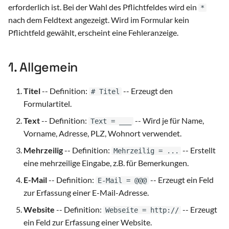
erforderlich ist. Bei der Wahl des Pflichtfeldes wird ein
i
*
Versammlungen (Landsgemeinde)
nach dem Feldtext angezeigt. Wird im Formular kein
t
Pflichtfeld gewählt, erscheint eine Fehleranzeige.
Datenportal Abstimmungen (Swissvotes)
i
a
1. Allgemein
Parlamentsverwaltung (PAS)
l
Titel
-- Definition:
-- Erzeugt den
Intranet
# Titel
i
Formulartitel.
s
Text
-- Definition:
-- Wird je für Name,
Text = ___
Vorname, Adresse, PLZ, Wohnort verwendet.
i
Mehrzeilig
-- Definition:
-- Erstellt
Mehrzeilig = ...
e
eine mehrzeilige Eingabe, z.B. für Bemerkungen.
r
E-Mail
-- Definition:
-- Erzeugt ein Feld
E-Mail = @@@
t
zur Erfassung einer E-Mail-Adresse.
Website
-- Definition:
-- Erzeugt
Webseite = http://
ein Feld zur Erfassung einer Website.